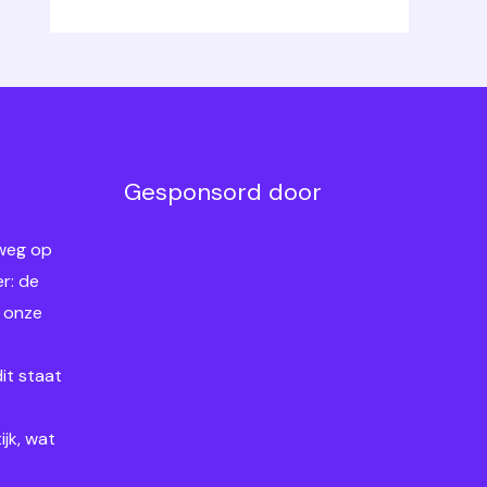
Gesponsord door
 weg op
r: de
n onze
dit staat
ijk, wat