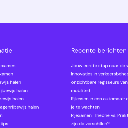
matie
Recente berichten
 examen
Jouw eerste stap naar de
examen
Innovaties in verkeersbehee
ewijs halen
onzichtbare regisseurs va
ijbewijs halen
mobiliteit
bewijs halen
Rijlessen in een automaat: 
genrijbewijs halen
je te wachten
en
Rijexamen: Theorie vs. Prakt
 tips
zijn de verschillen?