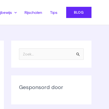
ijbewijs
Rijscholen
Tips
BLOG
Z
o
e
k
n
Gesponsord door
a
a