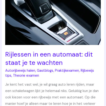
dit
staat
je
te
wachten
Rijlessen in een automaat: dit
staat je te wachten
Autorijbewijs halen
,
Gastblogs
,
Praktijkexamen
,
Rijbewijs
tips
,
Theorie examen
Je kent het vast wel, je wil graag auto leren rijden, maar
een schakelwagen lijkt je helemaal niks. Gelukkig kun je dan
ook kiezen voor een rijbewijs met een automaat. Op die
manier hoef je alleen maar te leren hoe je in het verkeer