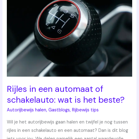
in
een
automaat
of
schakelauto:
wat
is
het
beste?
Rijles in een automaat of
schakelauto: wat is het beste?
Autorijbewijs halen
,
Gastblogs
,
Rijbewijs tips
Wil je het autorijbewijs gaan halen en twijfel je nog tussen
rijles in een schakelauto en een automaat? Dan is dit blog
iets voor jou. We delen namelijk een aantal waardevolle