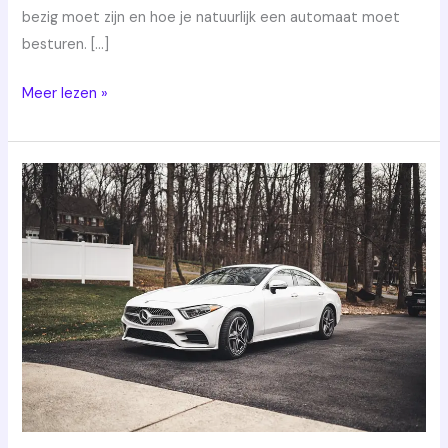
bezig moet zijn en hoe je natuurlijk een automaat moet
besturen. […]
Meer lezen »
Hoe
je
je
rijexamen
succesvol
aflegt:
praktische
tips