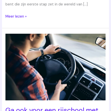
bent die zijn eerste stap zet in de wereld van […]
Meer lezen »
Ga
ook
voor
een
rijschool
met
positieve
reputatie!
Ga ook voor een rijschool met