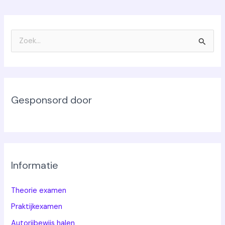
Z
o
e
k
Gesponsord door
n
a
a
r
:
Informatie
Theorie examen
Praktijkexamen
Autorijbewijs halen