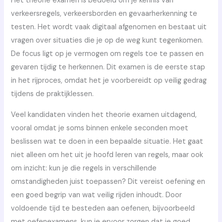
Het theorie examen is bedoeld om je kennis van
verkeersregels, verkeersborden en gevaarherkenning te
testen. Het wordt vaak digitaal afgenomen en bestaat uit
vragen over situaties die je op de weg kunt tegenkomen.
De focus ligt op je vermogen om regels toe te passen en
gevaren tijdig te herkennen. Dit examen is de eerste stap
in het rijproces, omdat het je voorbereidt op veilig gedrag
tijdens de praktijklessen.
Veel kandidaten vinden het theorie examen uitdagend,
vooral omdat je soms binnen enkele seconden moet
beslissen wat te doen in een bepaalde situatie. Het gaat
niet alleen om het uit je hoofd leren van regels, maar ook
om inzicht: kun je die regels in verschillende
omstandigheden juist toepassen? Dit vereist oefening en
een goed begrip van wat veilig rijden inhoudt. Door
voldoende tijd te besteden aan oefenen, bijvoorbeeld
met oefenexamens, kun je ervoor zorgen dat je goed